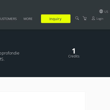
US
Inquiry
Login
CUSTOMERS
MORE
GBP
SUPPLEMENTARY
USD
CERTIFICATION
EUR
1
FAQ
approfondie
JPY
Credits
MS.
TRAINERS
TERMS AND CONDITIONS
PRIVACY POLICY