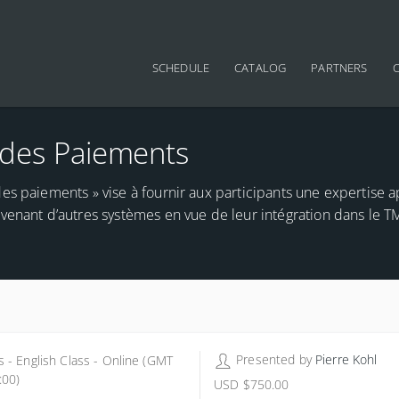
Main navigation
SCHEDULE
CATALOG
PARTNERS
 des Paiements
es paiements » vise à fournir aux participants une expertise 
venant d’autres systèmes en vue de leur intégration dans le T
1 Credits
Presented by
Pierre Kohl
s - English Class - Online (GMT
:00)
USD
$750.00
lish Class - Online (GMT +01:00)