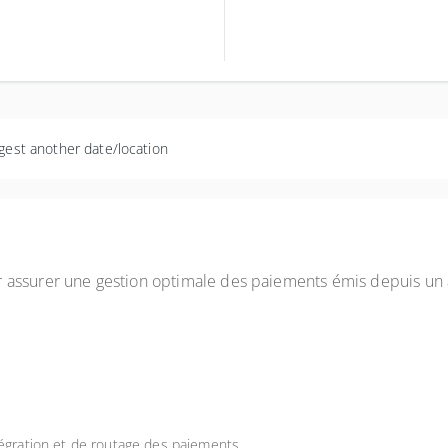
s
nce
gest another date/location
assurer une gestion optimale des paiements émis depuis un au
tégration et de routage des paiements