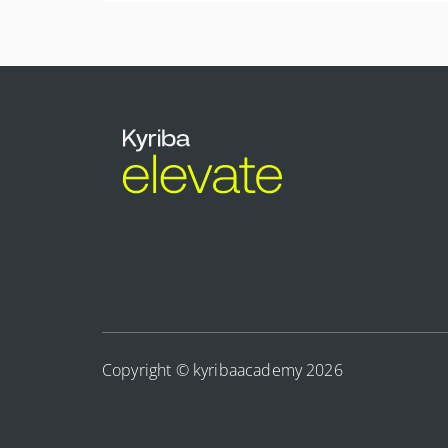
More Information
Ce cours complet constitue une ressource pré
et à l’autorisation des paiements bancaires.
More Information
Copyright © kyribaacademy 2026