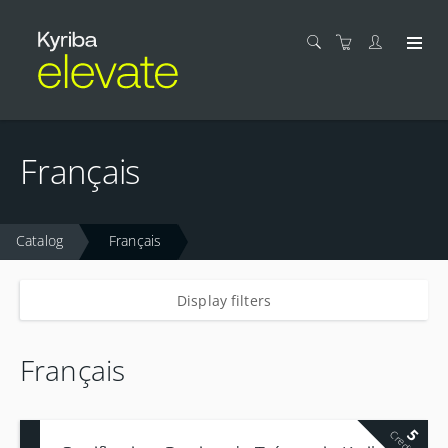
Français
Catalog
Français
Display filters
Français
5
Credits